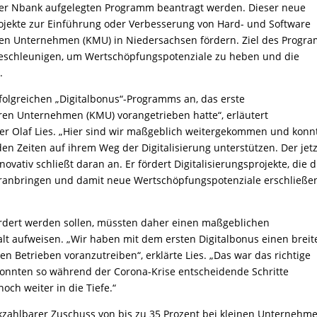
er Nbank aufgelegten Programm beantragt werden. Dieser neue
 Projekte zur Einführung oder Verbesserung von Hard- und Software
leren Unternehmen (KMU) in Niedersachsen fördern. Ziel des Progr
u beschleunigen, um Wertschöpfungspotenziale zu heben und die
n.
rfolgreichen „Digitalbonus“-Programms an, das erste
leren Unternehmen (KMU) vorangetrieben hatte“, erläutert
ter Olaf Lies. „Hier sind wir maßgeblich weitergekommen und konn
n Zeiten auf ihrem Weg der Digitalisierung unterstützen. Der jetz
vativ schließt daran an. Er fördert Digitalisierungsprojekte, die d
voranbringen und damit neue Wertschöpfungspotenziale erschließen
ördert werden sollen, müssten daher einen maßgeblichen
halt aufweisen. „Wir haben mit dem ersten Digitalbonus einen breit
ren Betrieben voranzutreiben“, erklärte Lies. „Das war das richtige
konnten so während der Corona-Krise entscheidende Schritte
ch weiter in die Tiefe.“
ückzahlbarer Zuschuss von bis zu 35 Prozent bei kleinen Unternehm