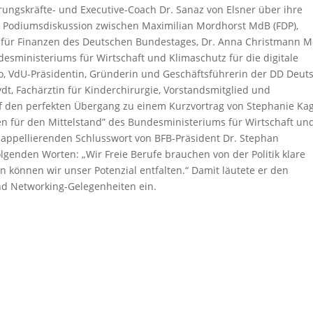
hrungskräfte- und Executive-Coach Dr. Sanaz von Elsner über ihre
e Podiumsdiskussion zwischen Maximilian Mordhorst MdB (FDP),
nd für Finanzen des Deutschen Bundestages, Dr. Anna Christmann 
esministeriums für Wirtschaft und Klimaschutz für die digitale
lo, VdU-Präsidentin, Gründerin und Geschäftsführerin der DD Deut
t, Fachärztin für Kinderchirurgie, Vorstandsmitglied und
uf den perfekten Übergang zu einem Kurzvortrag von Stephanie Ka
 für den Mittelstand” des Bundesministeriums für Wirtschaft un
appellierenden Schlusswort von BFB-Präsident Dr. Stephan
olgenden Worten: „Wir Freie Berufe brauchen von der Politik klare
nn können wir unser Potenzial entfalten.“ Damit läutete er den
und Networking-Gelegenheiten ein.