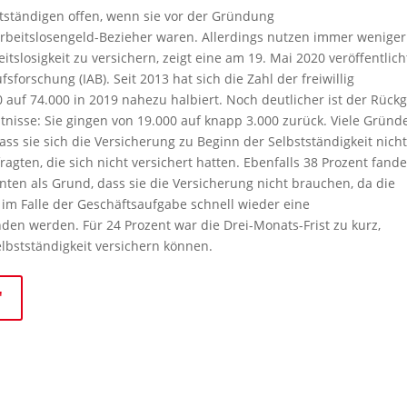
stständigen offen, wenn sie vor der Gründung
 Arbeitslosengeld-Bezieher waren. Allerdings nutzen immer weniger
itslosigkeit zu versichern, zeigt eine am 19. Mai 2020 veröffentlich
sforschung (IAB). Seit 2013 hat sich die Zahl der freiwillig
 auf 74.000 in 2019 nahezu halbiert. Noch deutlicher ist der Rück
nisse: Sie gingen von 19.000 auf knapp 3.000 zurück. Viele Gründ
ss sie sich die Versicherung zu Beginn der Selbstständigkeit nich
ragten, die sich nicht versichert hatten. Ebenfalls 38 Prozent fand
nnten als Grund, dass sie die Versicherung nicht brauchen, da die
e im Falle der Geschäftsaufgabe schnell wieder eine
nden werden. Für 24 Prozent war die Drei-Monats-Frist zu kurz,
lbstständigkeit versichern können.
"